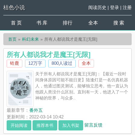
桔色小说
阅读历史
|
登录
|
注册
首 页
书 库
排行
全本
搜 索
首页
科幻未来
所有人都说我才是魔王[无限]
所有人都说我才是魔王[无限]
铃鹿
12万字
800人读过
全本
关于所有人都说我才是魔王[无限]：【最近一段时
间身体原因可能不能日更】陆逢灯是一名仿真机器
人，他通过图灵测试，能够独立思考。他一直认为
他跟人类没什么区别。直到有一天，他进入了一个
神秘的世界，与众多..
最新章节：
番外五
更新时间：2022-03-14 10:42
留言反馈
开始阅读
推荐本书
加入书架