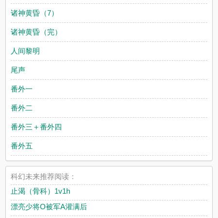
诸神黄昏（7）
诸神黄昏（完）
人间黎明
尾声
番外一
番外二
番外三＋番外四
番外五
科幻未来推荐阅读：
止渴（骨科）1v1h
漂亮少将O被军A灌满后