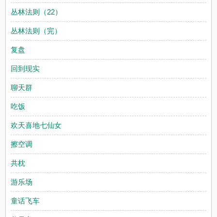
丛林法则（22）
丛林法则（完）
复盘
回到现实
聊天群
吃饭
欢天喜地七仙女
擦空调
共枕
游乐场
童话飞车