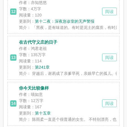
作者：亦知悠悠
字数：
4万字
12
阅读
阅读量：120
更新到：
第十二夜：深夜急诊室的无声警报
简介：
「黑夜，是有味道的。有时是泥土的腐质，有时是乾涸的血
在古代守义庄的日子
作者：鸿君老祖
字数：
135万字
13
阅读
阅读量：114
更新到：
第241章
简介：
穿越后，谢易成了亲爹早死，亲娘早亡的孤儿。得亏遇到好
你今天比较像样
作者：喵如意
字数：
12万字
14
阅读
阅读量：167
更新到：
第十五章
简介：
陈雨柔一直是个很普通的女生。 不特别漂亮，也不特别时髦