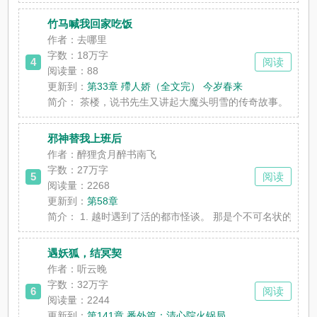
竹马喊我回家吃饭
作者：去哪里
字数：
18万字
4
阅读
阅读量：88
更新到：
第33章 殢人娇（全文完） 今岁春来
简介：
茶楼，说书先生又讲起大魔头明雪的传奇故事。 说她心狠
邪神替我上班后
作者：醉狸贪月醉书南飞
字数：
27万字
5
阅读
阅读量：2268
更新到：
第58章
简介：
1. 越时遇到了活的都市怪谈。 那是个不可名状的怪物。 
遇妖狐，结冥契
作者：听云晚
字数：
32万字
6
阅读
阅读量：2244
更新到：
第141章 番外篇：清心院火锅局