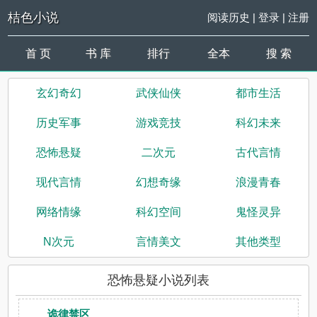
桔色小说
阅读历史
|
登录
|
注册
首 页
书 库
排行
全本
搜 索
玄幻奇幻
武侠仙侠
都市生活
历史军事
游戏竞技
科幻未来
恐怖悬疑
二次元
古代言情
现代言情
幻想奇缘
浪漫青春
网络情缘
科幻空间
鬼怪灵异
N次元
言情美文
其他类型
恐怖悬疑小说列表
诡律禁区