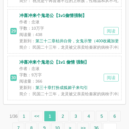
简介：
祝沅是个再普通不过的上班族，性格温和从不与人产生口角
冲喜冲来个鬼老公【1v1偷情强制】
作者：念湫
字数：
10万字
29
阅读
阅读量：438
更新到：
第三十二章枯井白骨，女鬼示警（400收藏加更
简介：
民国二十三年，龙灵被父亲卖给秦家的病秧子冲喜。新婚之
冲喜冲来个鬼老公【1v1 偷情 强制】
作者：念湫
字数：
9万字
30
阅读
阅读量：366
更新到：
第三十章打扮成狐媚子来勾引
简介：
民国二十三年，龙灵被父亲卖给秦家的病秧子冲喜。新婚之
1/36
1
<<
1
2
3
4
5
6
7
8
9
10
>
>>
36