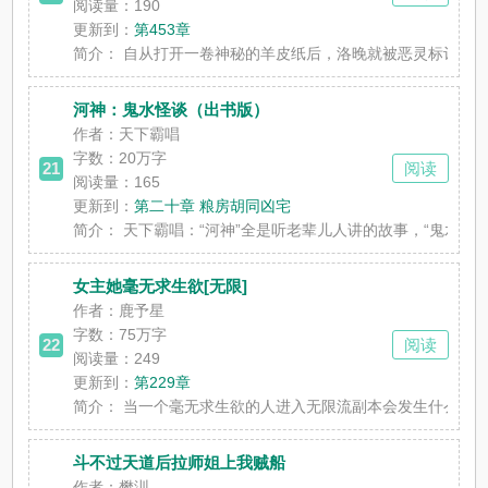
阅读量：190
更新到：
第453章
简介：
自从打开一卷神秘的羊皮纸后，洛晚就被恶灵标记，为了生
河神：鬼水怪谈（出书版）
作者：天下霸唱
字数：
20万字
21
阅读
阅读量：165
更新到：
第二十章 粮房胡同凶宅
简介：
天下霸唱：“河神”全是听老辈儿人讲的故事，“鬼水怪谈”
女主她毫无求生欲[无限]
作者：鹿予星
字数：
75万字
22
阅读
阅读量：249
更新到：
第229章
简介：
当一个毫无求生欲的人进入无限流副本会发生什么？ 系统：
斗不过天道后拉师姐上我贼船
作者：樊汌