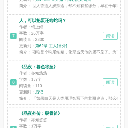
简介：
世人皆道人妖殊途，却不知有些缘分，早在千年前便以命相
人，可以把蛋还给蛇吗？
作者：锦上鲤
字数：
26万字
7
阅读
阅读量：2330
更新到：
第62章 主人[番外]
简介：
项唯是个响尾蛇精，化形当天他的蛋不见了。为了找蛋，他
《品夜：暮色将至》
作者：亦知悠悠
字数：
1万字
8
阅读
阅读量：110
更新到：
后记
简介：
「如果白天是人类用理智写下的壮丽史诗，那么夜晚，就是
《品夜外传：裂骨笛》
作者：亦知悠悠
字数：
1万字