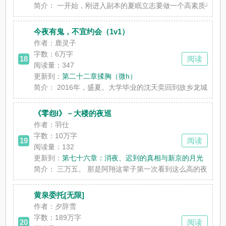
简介：
一开始，刚进入副本的夏眠立志要做一个高素质有情商，争
今夜有鬼，不宜约会（1v1）
作者：鹿灵子
字数：
6万字
18
阅读
阅读量：347
更新到：
第二十二章揉胸（微h）
简介：
2016年，盛夏。大学毕业的沈天奕回到故乡龙城。好消息
《零怨I》－大楼的夜巡
作者：羽仕
字数：
10万字
19
阅读
阅读量：132
更新到：
第七十六章：消夜、迟到的真相与新京的月光
简介：
三万五。 那是阿翔这辈子第一次看到这么高的夜班薪水。 
黄泉委托[无限]
作者：夕辞雪
字数：
189万字
20
阅读