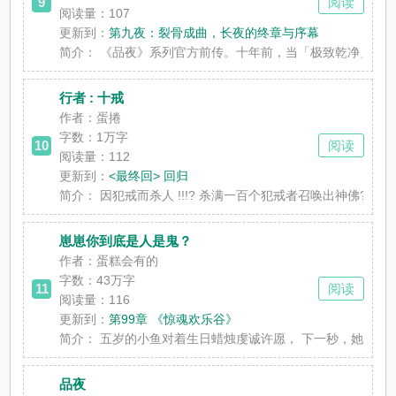
9
阅读
阅读量：107
更新到：
第九夜：裂骨成曲，长夜的终章与序幕
简介：
《品夜》系列官方前传。十年前，当「极致乾净」的白日秩
行者 : 十戒
作者：蛋捲
字数：
1万字
10
阅读
阅读量：112
更新到：
<最终回> 回归
简介：
因犯戒而杀人 !!!? 杀满一百个犯戒者召唤出神佛?!!!? 
崽崽你到底是人是鬼？
作者：蛋糕会有的
字数：
43万字
11
阅读
阅读量：116
更新到：
第99章 《惊魂欢乐谷》
简介：
五岁的小鱼对着生日蜡烛虔诚许愿， 下一秒，她就出现在荒
品夜