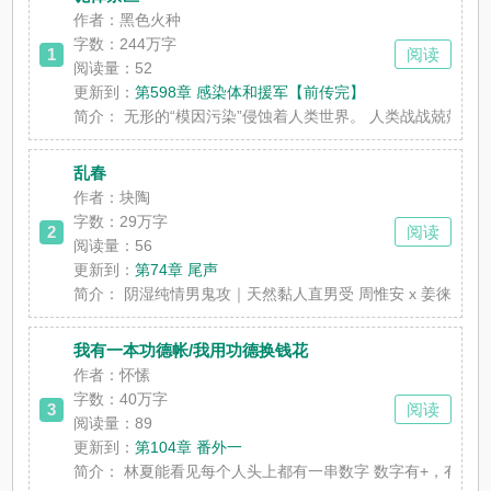
作者：黑色火种
字数：
244万字
1
阅读
阅读量：52
更新到：
第598章 感染体和援军【前传完】
简介：
无形的“模因污染”侵蚀着人类世界。 人类战战兢兢遵守着
乱春
作者：块陶
字数：
29万字
2
阅读
阅读量：56
更新到：
第74章 尾声
简介：
阴湿纯情男鬼攻｜天然黏人直男受 周惟安 x 姜徕 雨季来
我有一本功德帐/我用功德换钱花
作者：怀愫
字数：
40万字
3
阅读
阅读量：89
更新到：
第104章 番外一
简介：
林夏能看见每个人头上都有一串数字 数字有+，有- 可以兑