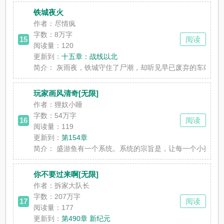
铁城夜火
作者：尽情疯
字数：
8万字
15
阅读
阅读量：120
更新到：
十五章：战线以北
简介：
灰雨夜，铁城守住了尸潮，却听见早已废弃的车站传
玩家画风清奇[无限]
作者：狸奴小睡
字数：
54万字
16
阅读
阅读量：119
更新到：
第154章
简介：
盛游鱼有一个系统。系统的宗旨是，让每一个小孩子都健康
你不要过来啊[无限]
作者：拆家大队长
字数：
207万字
17
阅读
阅读量：177
更新到：
第490章 新纪元