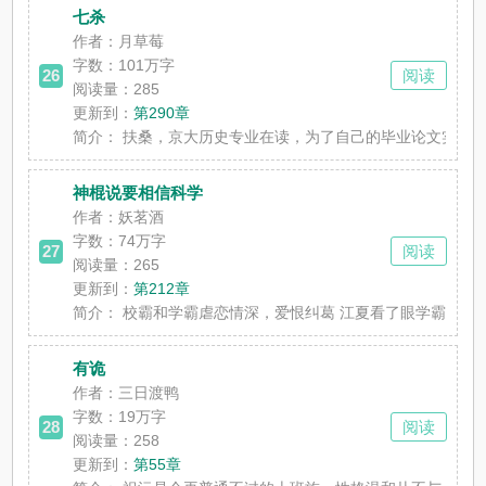
七杀
作者：月草莓
字数：
101万字
26
阅读
阅读量：285
更新到：
第290章
简介：
扶桑，京大历史专业在读，为了自己的毕业论文实地考察到
神棍说要相信科学
作者：妖茗酒
字数：
74万字
27
阅读
阅读量：265
更新到：
第212章
简介：
校霸和学霸虐恋情深，爱恨纠葛 江夏看了眼学霸身后双眼血
有诡
作者：三日渡鸭
字数：
19万字
28
阅读
阅读量：258
更新到：
第55章