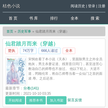
桔色小说
阅读历史
|
登录
|
注册
首 页
书 库
排行
全本
搜 索
首页
历史军事
仙君踏月而来（穿越）
仙君踏月而来（穿越）
楚执
74万字
666人读过
全本
宋悯欢看了本小说《天杀》，里面除男主之外全员
炮灰，男主杀妻证道、残害昔日同门，甚至连苦心
教诣自己的师尊也不放过。 他以下犯上、大逆不
道，罔顾伦常，将自己师尊当着一众仙门之首的面
凌.辱。之后还亲..
最新章节：
分卷(141)
更新时间：2021-10-10 03:35
留言反馈
开始阅读
推荐本书
加入书架