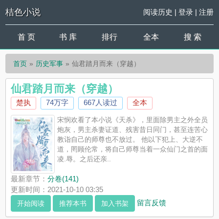
桔色小说
阅读历史
|
登录
|
注册
首 页
书 库
排行
全本
搜 索
首页
历史军事
仙君踏月而来（穿越）
仙君踏月而来（穿越）
楚执
74万字
667人读过
全本
宋悯欢看了本小说《天杀》，里面除男主之外全员
炮灰，男主杀妻证道、残害昔日同门，甚至连苦心
教诣自己的师尊也不放过。 他以下犯上、大逆不
道，罔顾伦常，将自己师尊当着一众仙门之首的面
凌.辱。之后还亲..
最新章节：
分卷(141)
更新时间：2021-10-10 03:35
留言反馈
开始阅读
推荐本书
加入书架