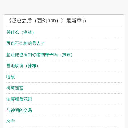
《叛逃之后（西幻nph）》最新章节
哭什么（洛林）
再也不会相信男人了
想让他也看到你这副样子吗（抹布）
雪地玫瑰（抹布）
喷泉
树篱迷宫
浓雾和后花园
与神明的交易
名字