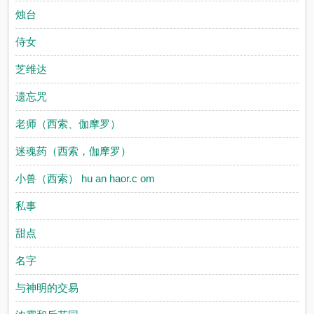
烛台
侍女
芝维达
遗忘咒
老师（西索、伽摩罗）
迷魂药（西索，伽摩罗）
小兽（西索） hu an haor.c om
私事
甜点
名字
与神明的交易