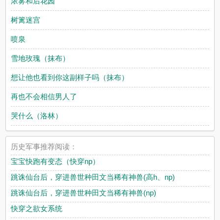
浓雾和后花园
树篱迷宫
喷泉
雪地玫瑰（抹布）
想让他也看到你这副样子吗（抹布）
再也不会相信男人了
哭什么（洛林）
历史军事推荐阅读：
宝宝快跑有变态（快穿np）
跳诛仙台后，穿进兽世种田文当稀有神兽(高h、np)
跳诛仙台后，穿进兽世种田文当稀有神兽(np)
快穿之欲女系统