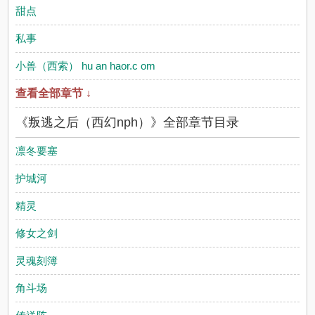
甜点
私事
小兽（西索） hu an haor.c om
查看全部章节 ↓
《叛逃之后（西幻nph）》全部章节目录
凛冬要塞
护城河
精灵
修女之剑
灵魂刻簿
角斗场