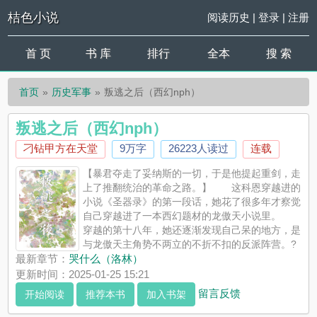
桔色小说
阅读历史
|
登录
|
注册
首 页
书 库
排行
全本
搜 索
首页
历史军事
叛逃之后（西幻nph）
叛逃之后（西幻nph）
刁钻甲方在天堂
9万字
26223人读过
连载
【暴君夺走了妥纳斯的一切，于是他提起重剑，走
上了推翻统治的革命之路。】 这科恩穿越进的
小说《圣器录》的第一段话，她花了很多年才察觉
自己穿越进了一本西幻题材的龙傲天小说里。
穿越的第十八年，她还逐渐发现自己呆的地方，是
与龙傲天主角势不两立的不折不扣的反派阵营。?
? ?科恩兢兢业业装了十八年反派后，她终于想方设法叛逃到了龙
最新章节：
哭什么（洛林）
傲天阵营的起义军，结果好景不长，她又被抓回去了。* 1、
更新时间：2025-01-25 15:21
我流中魔西幻世界观,出场角色基本全员恶人。（我流中魔西幻，
留言反馈
开始阅读
推荐本书
加入书架
世界观内魔法比较普及，有各种奇幻种族，但是人类平民不太学
得...