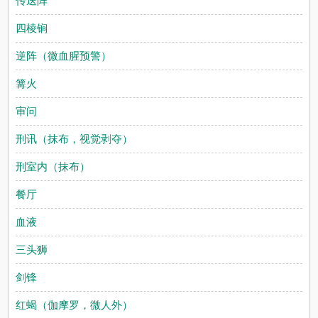
传送阵
四棱锏
逆阵（微血腥预警）
篝火
审问
刑讯（抹布，视觉剥夺）
刑室内（抹布）
餐厅
血液
三头狮
剑锋
红蝎（伽摩罗，微人外）