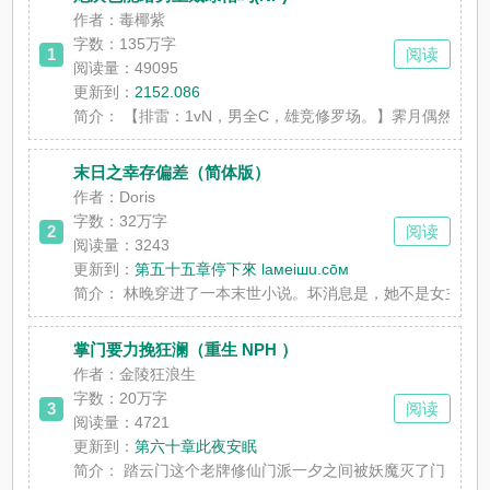
作者：毒椰紫
字数：
135万字
1
阅读
阅读量：49095
更新到：
2152.086
简介：
【排雷：1vN，男全C，雄竞修罗场。】霁月偶然得知自
末日之幸存偏差（简体版）
作者：Doris
字数：
32万字
2
阅读
阅读量：3243
更新到：
第五十五章停下來 laмeiшu.cōм
简介：
林晚穿进了一本末世小说。坏消息是，她不是女主，也不是
掌门要力挽狂澜（重生 NPH ）
作者：金陵狂浪生
字数：
20万字
3
阅读
阅读量：4721
更新到：
第六十章此夜安眠
简介：
踏云门这个老牌修仙门派一夕之间被妖魔灭了门，连刚闭关