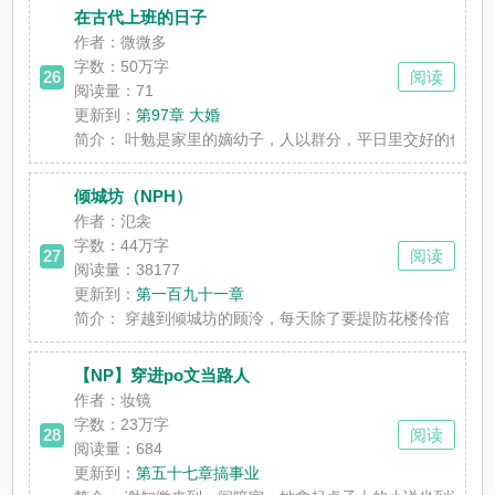
在古代上班的日子
作者：微微多
字数：
50万字
26
阅读
阅读量：71
更新到：
第97章 大婚
简介：
叶勉是家里的嫡幼子，人以群分，平日里交好的也是京城各
倾城坊（NPH）
作者：氾衾
字数：
44万字
27
阅读
阅读量：38177
更新到：
第一百九十一章
简介：
穿越到倾城坊的顾泠，每天除了要提防花楼伶倌，还得小心
【NP】穿进po文当路人
作者：妆镜
字数：
23万字
28
阅读
阅读量：684
更新到：
第五十七章搞事业