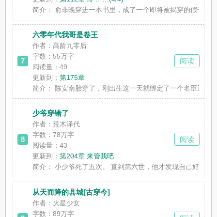
简介：
俞非晚穿进一本书里，成了一个即将被揭穿的假千金，还是
六零年代我哥是卷王
作者：高龄九零后
字数：
55万字
7
阅读
阅读量：49
更新到：
第175章
简介：
陈安南胎穿了，刚出生这一天就绑定了一个名臣系统。 “叮
少爷穿错了
作者：荒木泽代
字数：
78万字
8
阅读
阅读量：43
更新到：
第204章 来管我吧
简介：
小少爷死了五次。 直到第六世，他才发现自己好像是个奇怪
从天而降的县城[古穿今]
作者：火星少女
字数：
89万字