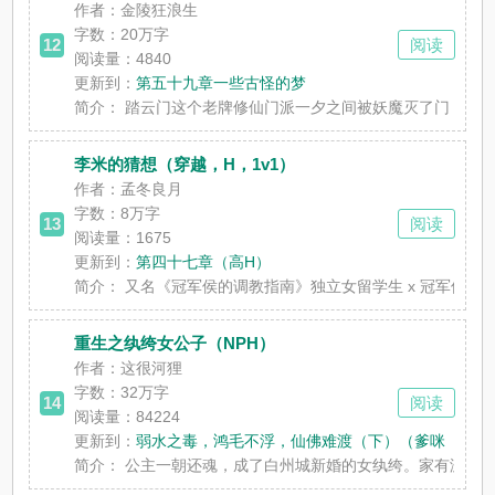
作者：金陵狂浪生
字数：
20万字
12
阅读
阅读量：4840
更新到：
第五十九章一些古怪的梦
简介：
踏云门这个老牌修仙门派一夕之间被妖魔灭了门，连刚闭关
李米的猜想（穿越，H，1v1）
作者：孟冬良月
字数：
8万字
13
阅读
阅读量：1675
更新到：
第四十七章（高H）
简介：
又名《冠军侯的调教指南》独立女留学生 x 冠军侯霍去病
重生之纨绔女公子（NPH）
作者：这很河狸
字数：
32万字
14
阅读
阅读量：84224
更新到：
弱水之毒，鸿毛不浮，仙佛难渡（下）（爹咪
简介：
公主一朝还魂，成了白州城新婚的女纨绔。家有泼辣悍夫，