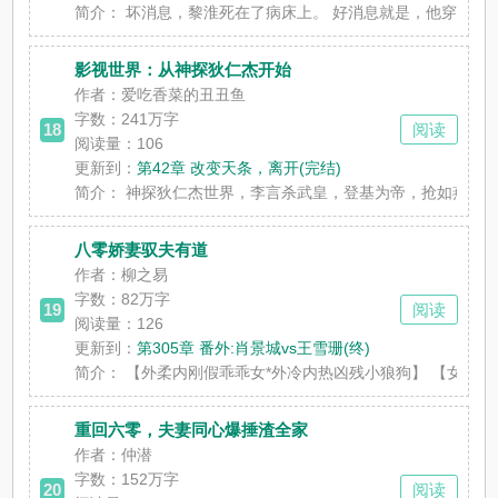
简介：
坏消息，黎淮死在了病床上。 好消息就是，他穿进了一本
影视世界：从神探狄仁杰开始
作者：爱吃香菜的丑丑鱼
字数：
241万字
18
阅读
阅读量：106
更新到：
第42章 改变天条，离开(完结)
简介：
神探狄仁杰世界，李言杀武皇，登基为帝，抢如燕当老婆。
八零娇妻驭夫有道
作者：柳之易
字数：
82万字
19
阅读
阅读量：126
更新到：
第305章 番外:肖景城vs王雪珊(终)
简介：
【外柔内刚假乖乖女*外冷内热凶残小狼狗】 【女撩男+双洁
重回六零，夫妻同心爆捶渣全家
作者：仲潜
字数：
152万字
20
阅读