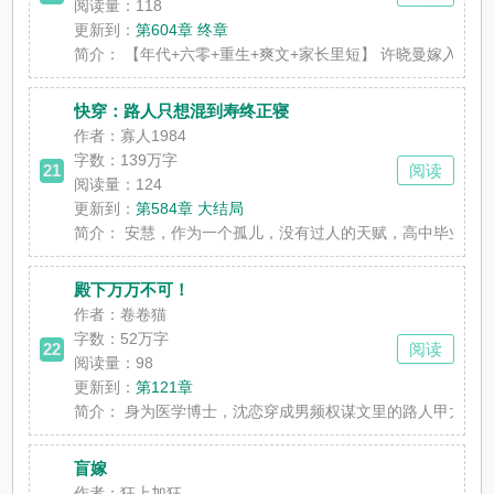
阅读量：118
更新到：
第604章 终章
简介：
【年代+六零+重生+爽文+家长里短】 许晓曼嫁入张家五
快穿：路人只想混到寿终正寝
作者：寡人1984
字数：
139万字
21
阅读
阅读量：124
更新到：
第584章 大结局
简介：
安慧，作为一个孤儿，没有过人的天赋，高中毕业就步入社
殿下万万不可！
作者：卷卷猫
字数：
52万字
22
阅读
阅读量：98
更新到：
第121章
简介：
身为医学博士，沈恋穿成男频权谋文里的路人甲太医。 这
盲嫁
作者：狂上加狂