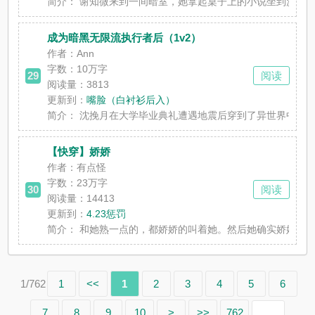
简介：
谢知微来到一间暗室，她拿起桌子上的小说坐到沙发上，正
成为暗黑无限流执行者后（1v2）
作者：Ann
字数：
10万字
29
阅读
阅读量：3813
更新到：
嘴脸（白衬衫后入）
简介：
沈挽月在大学毕业典礼遭遇地震后穿到了异世界中，她唯一
【快穿】娇娇
作者：有点怪
字数：
23万字
30
阅读
阅读量：14413
更新到：
4.23惩罚
简介：
和她熟一点的，都娇娇的叫着她。然后她确实娇娇弱弱，好
1/762
1
<<
1
2
3
4
5
6
7
8
9
10
>
>>
762