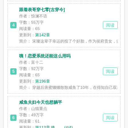
跟着表哥穿七零[古穿今]
作者：惊澜不语
字数：
55万字
4
阅读
阅读量：65
更新到：
第142章
简介：
宋璨这辈子幸运的投了个好胎，作为侯府贵女，爹娘的贴心
咦！恋爱系统还能这么用吗
作者：富十二
字数：
92万字
5
阅读
阅读量：65
更新到：
第196章
简介：
穿越后唐蜜懒懒散散咸鱼了10年，在得知自己双胞胎妹妹
咸鱼夫妇今天也想躺平
作者：山猫重点
字数：
49万字
6
阅读
阅读量：61
更新到：
第112章 终 ……(4/4)