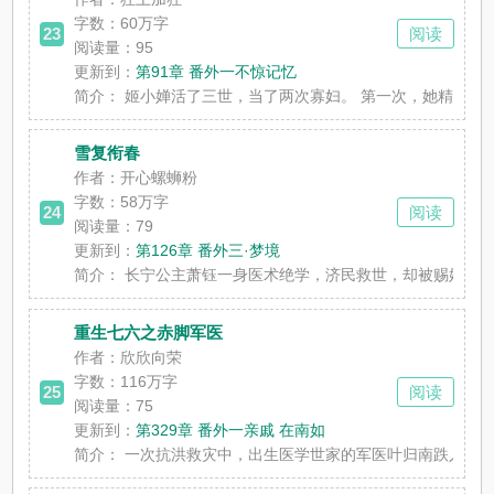
字数：
60万字
23
阅读
阅读量：95
更新到：
第91章 番外一不惊记忆
简介：
姬小婵活了三世，当了两次寡妇。 第一次，她精打细算，
雪复衔春
作者：开心螺蛳粉
字数：
58万字
24
阅读
阅读量：79
更新到：
第126章 番外三·梦境
简介：
长宁公主萧钰一身医术绝学，济民救世，却被赐婚于奸佞沦
重生七六之赤脚军医
作者：欣欣向荣
字数：
116万字
25
阅读
阅读量：75
更新到：
第329章 番外一亲戚 在南如
简介：
一次抗洪救灾中，出生医学世家的军医叶归南跌入洪流成了