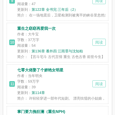
9
阅读
阅读量：47
更新到：
第122章 全书完:三年后（2）
简介：
在一场地震后，卫星检测到被夷平的峡谷里忽然出现了一座县
重生之窈窈再爱我一次
作者：大牛宝
字数：
37万字
10
阅读
阅读量：54
更新到：
第136章 番外四 江雨霏与沈知柏
简介：
【宫斗宅斗 古代言情 重生 古色古香 前世今生】 谢令窈
七零大佬娶了个娇艳女明星
作者：当年明央
字数：
59万字
11
阅读
阅读量：39
更新到：
第114章
简介：
许轻轻穿进一部年代短剧。 漂亮怯懦的小姑娘，原是嫁给
掌门要力挽狂澜（重生NPH)