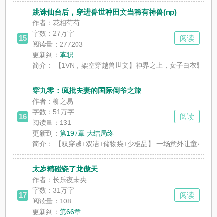
跳诛仙台后，穿进兽世种田文当稀有神兽(np)
作者：花相芍芍
字数：
27万字
15
阅读
阅读量：277203
更新到：
革职
简介：
【1VN，架空穿越兽世文】神界之上，女子白衣飘摇，灰
穿九零：疯批夫妻的国际倒爷之旅
作者：柳之易
字数：
51万字
16
阅读
阅读量：131
更新到：
第197章 大结局终
简介：
【双穿越+双洁+储物袋+少极品】 一场意外让童小茜穿越
太岁精碰瓷了龙傲天
作者：长乐夜未央
字数：
31万字
17
阅读
阅读量：108
更新到：
第66章