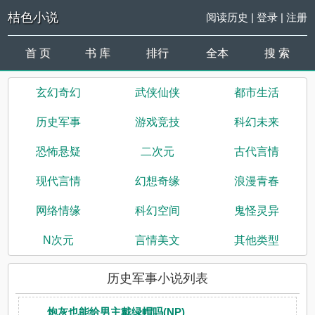
桔色小说
阅读历史
|
登录
|
注册
首 页
书 库
排行
全本
搜 索
玄幻奇幻
武侠仙侠
都市生活
历史军事
游戏竞技
科幻未来
恐怖悬疑
二次元
古代言情
现代言情
幻想奇缘
浪漫青春
网络情缘
科幻空间
鬼怪灵异
N次元
言情美文
其他类型
历史军事小说列表
炮灰也能给男主戴绿帽吗(NP)