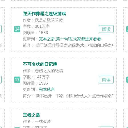
逆天作弊器之超级游戏
作者：我是超级笨笨猪
字数：
301万字
14
阅读
阅读量：1583
更新到：
完本之后,第一句话,大家都进来看看.
豪门涅槃重生！”“他与世界为敌！”“但正因为如此，他......
简介：
关于逆天作弊器之超级游戏：枯寂的山谷之中，落叶吹拂
不可名状的日记簿
作者：悲伤之人的绝唱
字数：
147万字
17
阅读
阅读量：1995
更新到：
完本感言
摸宝系统。“摸到变异鼠人尸体，得到乾坤袋一只。”“......
简介：
新书已开，书名《邪神合伙人》点击作者名字即可找到，
王者之盾
作者：一枕孤梦
字数：
37万字