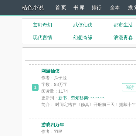
桔色小说
首 页
书 库
排行
全本
搜 
玄幻奇幻
武侠仙侠
都市生活
现代言情
幻想奇缘
浪漫青春
网游仙侠
作者：瓜子脸
字数：
93万字
1
阅读
阅读量：1174
更新到：
新书，劳烦移架~~~~~~~
简介：
时间定格在《修真》开服前三天！拥戴十年记
游戏四万年
作者：羽民