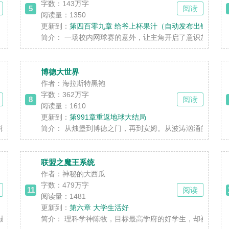
字数：
143万字
5
阅读
阅读量：1350
更新到：
第四百零九章 给爷上杯果汁（自动发布出错，订阅过
万年后，游戏又会发展成什么样子。 四万年的......
简介：
一场校内网球赛的意外，让主角开启了意识加速的异能重
博德大世界
作者：海拉斯特黑袍
字数：
362万字
8
阅读
阅读量：1610
更新到：
第991章重返地球大结局
线性剧情感到厌倦了吗？想要尝试真正的开放世界游戏......
简介：
从烛堡到博德之门，再到安姆。从波涛汹涌的大海到无尽
联盟之魔王系统
作者：神秘的大西瓜
字数：
479万字
11
阅读
阅读量：1481
更新到：
第六章 大学生活好
…… 看着多年韩棒子肆虐，心中不服。 带着仇......
简介：
理科学神陈牧，目标最高学府的好学生，却被系统选中，必