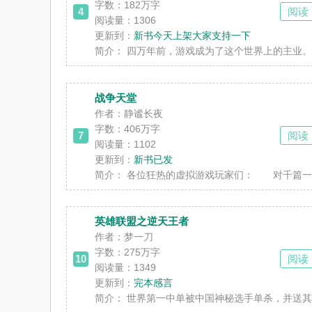
字数：
182万字
4
阅读
阅读量：1306
更新到：
新书今天上架大家支持一下
简介：
四万年前，游戏成为了这个世界上的主业。 四
战争天堂
作者：静谧长夜
字数：
406万字
7
阅读
阅读量：1102
更新到：
新书已发
简介：
各位狂热的虚拟游戏玩家们： 对千篇一律的
英雄联盟之逆天王者
作者：梦一刀
字数：
275万字
10
阅读
阅读量：1349
更新到：
完本感言
简介：
世界第一中单被中国神秘选手单杀，并送其超鬼