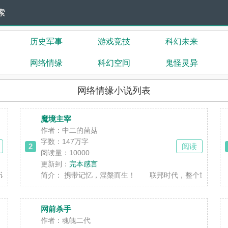
索
历史军事
游戏竞技
科幻未来
网络情缘
科幻空间
鬼怪灵异
网络情缘小说列表
魔境主宰
作者：中二的菌菇
字数：
147万字
2
阅读
阅读量：10000
更新到：
完本感言
忆，逆天重生！同时游戏中拥有的一切实力，可以出现在......
简介：
携带记忆，涅槃而生！ 联邦时代，整个世界分为二十
网前杀手
作者：魂魄二代