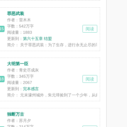
罪恶武装
作者：雷木木
字数：
542万字
15
阅读
阅读量：1883
更新到：
第六十五章 结盟
。人影手拿长刀，缓缓蹲下，从九头蛇王身下......
简介：
关于罪恶武装：为了生存，进行永无止尽的罪恶杀戮，直到死去。
大明第一臣
作者：青史尽成灰
字数：
345万字
18
阅读
阅读量：2067
更新到：
完本感言
欢迎观赏不可名状的日记簿是一款全球同步发......
简介：
元末濠州城外，朱元璋捡到了一个少年，从此洪武皇帝多了一条臂
独断万古
作者：苏月夕
字数：
214万字