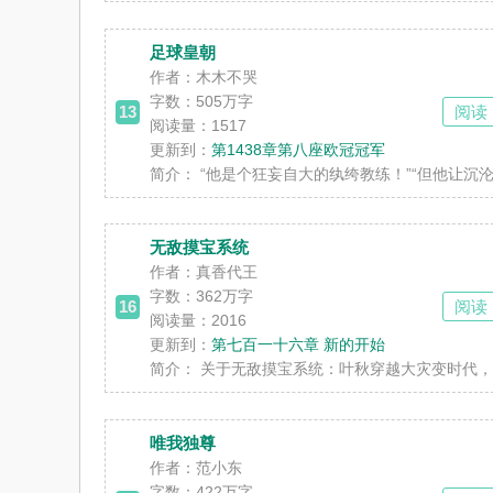
足球皇朝
作者：木木不哭
字数：
505万字
13
阅读
阅读量：1517
更新到：
第1438章第八座欧冠冠军
简介：
“他是个狂妄自大的纨绔教练！”“但他让沉沦的
无敌摸宝系统
作者：真香代王
字数：
362万字
16
阅读
阅读量：2016
更新到：
第七百一十六章 新的开始
简介：
关于无敌摸宝系统：叶秋穿越大灾变时代，绑定
唯我独尊
作者：范小东
字数：
422万字