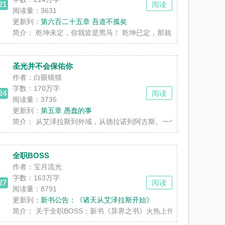
21
阅读
阅读量：3631
更新到：
第六百二十五章 吾道不孤矣
。新书《BOSS养成攻略》发布，存稿三十万字......
简介：
乾坤未定，你我皆是黑马！ 乾坤已定，那就扭转乾坤！ 总有人要赢
圣光并不会保佑你
作者：白眼镜猫
字数：
170万字
24
阅读
阅读量：3735
更新到：
第五章 愚蠢的事
一名新的邮差，请签收包裹，来体验下死亡的......
简介：
从艾泽拉斯到外域，从德拉诺到阿古斯。一个充满了谎言的真实降
全职BOSS
作者：宝月流光
字数：
163万字
27
阅读
阅读量：8791
更新到：
新书公告：《诸天从艾泽拉斯开始》
蚁。你还要与天斗，与系统斗，与命运斗，你......
简介：
关于全职BOSS：新书《异界之书》火热上传中。本书为本人脑洞