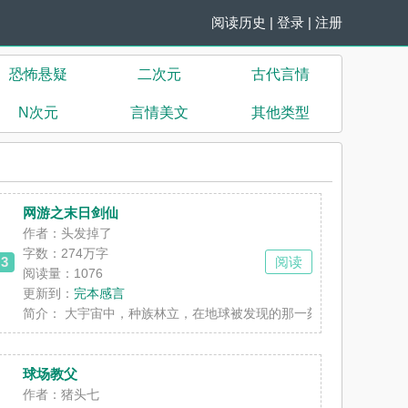
阅读历史
|
登录
|
注册
恐怖悬疑
二次元
古代言情
N次元
言情美文
其他类型
网游之末日剑仙
作者：头发掉了
字数：
274万字
3
阅读
阅读量：1076
更新到：
完本感言
四时区，对应了全球游戏《魔境》的十六界域......
简介：
大宇宙中，种族林立，在地球被发现的那一刻，就注定了其他种族
球场教父
作者：猪头七