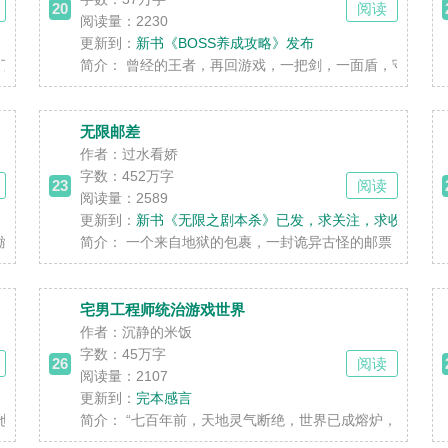
20
阅读
阅读量：2230
更新到：
新书《BOSS养成攻略》发布
了我手机，气的直接融了她的符文，没想到刚融完，却……
简介：
曾经的王者，再回游戏，一把剑，一面盾，守护所爱的人
无限邮差
作者：过水看娇
字数：
452万字
23
阅读
阅读量：2589
更新到：
新书《无限之剧本杀》已发，求关注，求收藏
——天临，正式上线。 苏叶重生五年前，脑海里保留着......
简介：
一个来自地狱的包裹，一封诡异古怪的邮票，恭喜你成为
宅男工程师统治游戏世界
作者：沉静的米饭
字数：
45万字
26
阅读
阅读量：2107
更新到：
完本感言
能变成游戏里任意BOSS。无尽之地、白骨之海、量子空间、......
简介：
“七百年前，天地灵气断绝，世界已成熔炉，大能尽为蝼