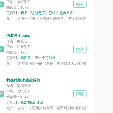
字数：
322万字
6
阅读
阅读量：1079
的，不用订...
更新到：
新书《进球万岁》已经在起点首发
生后的范举从此得到了通往网坛巅峰的终极武......
简介：
这是一个关于追求胜利的故事。“你们只需要牢记一点，在这里，我
假装是个boss
作者：更从心
字数：
219万字
9
阅读
阅读量：1276
更新到：
第四章：另一个可能性
的幽暗地域一起见证一位穿越者在费伦大陆辉......
简介：
原本唐闲思考的问题是，在这群毁天灭地的boss里，自己是要做一
我在绝地求生捡碎片
作者：清酒半壶
字数：
707万字
12
阅读
阅读量：12476
更新到：
第2785章 终章
须成为英雄联盟的大魔王！群聊号码：4383......
简介：
简介：江司明突然发现，自己玩的绝地求生跟别人的不一样！他能