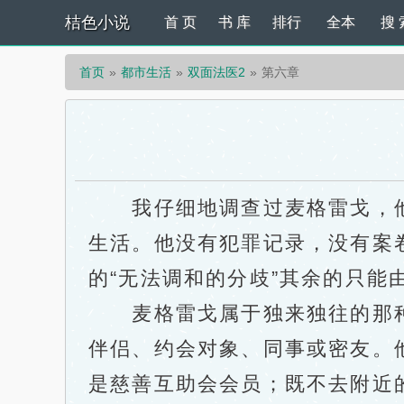
桔色小说
首 页
书 库
排行
全本
搜 
首页
都市生活
双面法医2
第六章
我仔细地调查过麦格雷戈，他
生活。他没有犯罪记录，没有案
的“无法调和的分歧”其余的只能
麦格雷戈属于独来独往的那种
伴侣、约会对象、同事或密友。
是慈善互助会会员；既不去附近