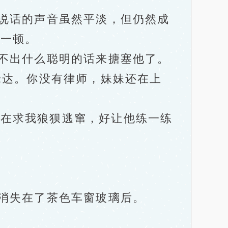
说话的声音虽然平淡，但仍然成
我一顿。
不出什么聪明的话来搪塞他了。
米达。你没有律师，妹妹还在上
在求我狼狈逃窜，好让他练一练
消失在了茶色车窗玻璃后。