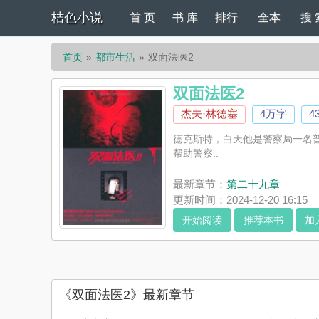
桔色小说
首 页
书 库
排行
全本
搜 
首页
都市生活
双面法医2
双面法医2
杰夫·林德塞
4万字
4
德克斯特，白天他是警察局一名普通的法
帮助警察..
最新章节：
第二十九章
更新时间：2024-12-20 16:15
开始阅读
推荐本书
加
《双面法医2》最新章节