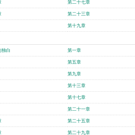
章
第二十七章
章
第二十三章
第十九章
的独白
第一章
第五章
第九章
第十三章
第十七章
第二十一章
章
第二十五章
章
第二十九章