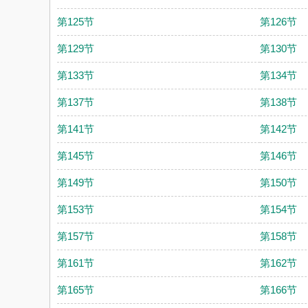
第125节
第126节
第129节
第130节
第133节
第134节
第137节
第138节
第141节
第142节
第145节
第146节
第149节
第150节
第153节
第154节
第157节
第158节
第161节
第162节
第165节
第166节