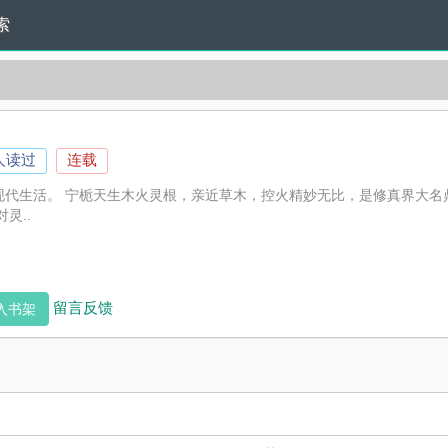
索
5人读过
连载
现代生活。 宁栀天生木火灵根，亲近草木，控火精妙无比，是修真界大名
灵..
留言反馈
入书架