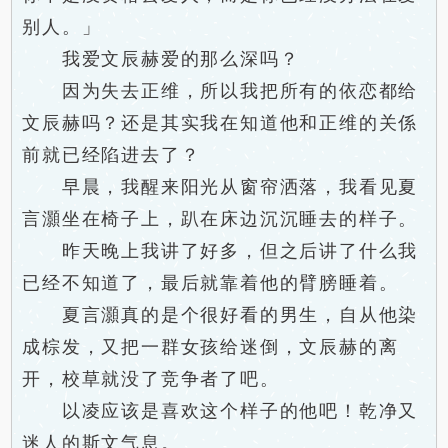
别人。」
我爱文辰赫爱的那么深吗？
因为失去正维，所以我把所有的依恋都给
文辰赫吗？还是其实我在知道他和正维的关係
前就已经陷进去了？
早晨，我醒来阳光从窗帘洒落，我看见夏
言灝坐在椅子上，趴在床边沉沉睡去的样子。
昨天晚上我讲了好多，但之后讲了什么我
已经不知道了，最后就靠着他的臂膀睡着。
夏言灝真的是个很好看的男生，自从他染
成棕发，又把一群女孩给迷倒，文辰赫的离
开，校草就没了竞争者了吧。
以凌应该是喜欢这个样子的他吧！乾净又
迷人的斯文气息。