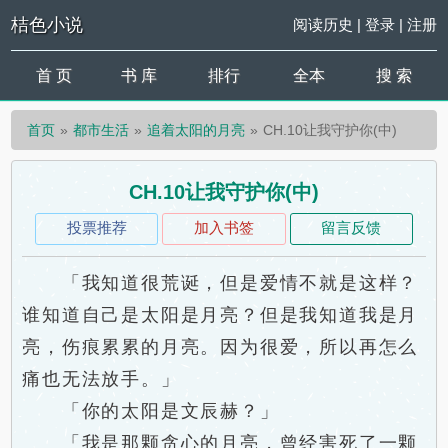
桔色小说
阅读历史
|
登录
|
注册
首 页
书 库
排行
全本
搜 索
首页
都市生活
追着太阳的月亮
CH.10让我守护你(中)
CH.10让我守护你(中)
投票推荐
加入书签
留言反馈
「我知道很荒诞，但是爱情不就是这样？
谁知道自己是太阳是月亮？但是我知道我是月
亮，伤痕累累的月亮。因为很爱，所以再怎么
痛也无法放手。」
「你的太阳是文辰赫？」
「我是那颗贪心的月亮，曾经害死了一颗