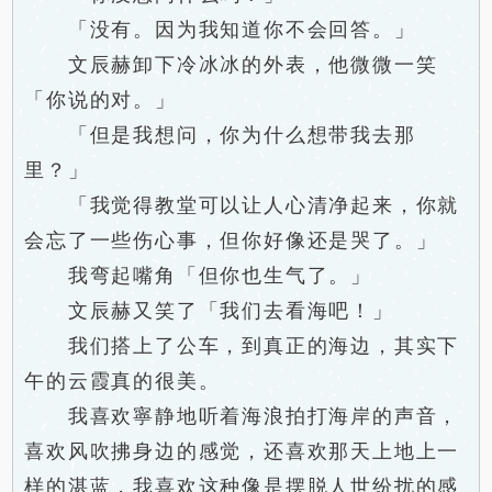
「没有。因为我知道你不会回答。」
文辰赫卸下冷冰冰的外表，他微微一笑
「你说的对。」
「但是我想问，你为什么想带我去那
里？」
「我觉得教堂可以让人心清净起来，你就
会忘了一些伤心事，但你好像还是哭了。」
我弯起嘴角「但你也生气了。」
文辰赫又笑了「我们去看海吧！」
我们搭上了公车，到真正的海边，其实下
午的云霞真的很美。
我喜欢寧静地听着海浪拍打海岸的声音，
喜欢风吹拂身边的感觉，还喜欢那天上地上一
样的湛蓝，我喜欢这种像是摆脱人世纷扰的感