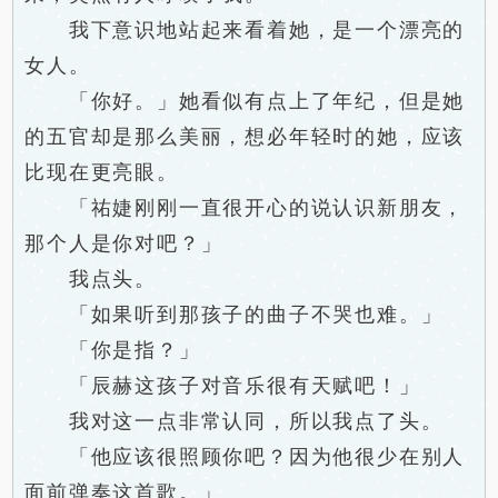
我下意识地站起来看着她，是一个漂亮的
女人。
「你好。」她看似有点上了年纪，但是她
的五官却是那么美丽，想必年轻时的她，应该
比现在更亮眼。
「祐婕刚刚一直很开心的说认识新朋友，
那个人是你对吧？」
我点头。
「如果听到那孩子的曲子不哭也难。」
「你是指？」
「辰赫这孩子对音乐很有天赋吧！」
我对这一点非常认同，所以我点了头。
「他应该很照顾你吧？因为他很少在别人
面前弹奏这首歌。」