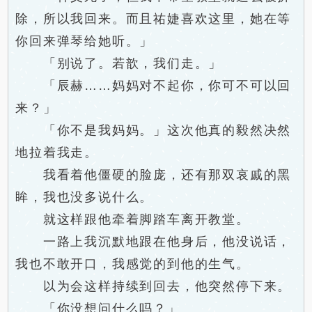
除，所以我回来。而且祐婕喜欢这里，她在等
你回来弹琴给她听。」
「别说了。若歆，我们走。」
「辰赫……妈妈对不起你，你可不可以回
来？」
「你不是我妈妈。」这次他真的毅然决然
地拉着我走。
我看着他僵硬的脸庞，还有那双哀戚的黑
眸，我也没多说什么。
就这样跟他牵着脚踏车离开教堂。
一路上我沉默地跟在他身后，他没说话，
我也不敢开口，我感觉的到他的生气。
以为会这样持续到回去，他突然停下来。
「你没想问什么吗？」