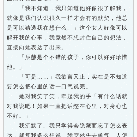
「我不知道，我只知道他好像很了解我，
就像是我们认识很久一样才会有的默契，他总
是可以猜透我在想什么。」这个女人好像可以
解开我的心事，我竟然不想封住自己的想法，
直接向她表达了出来。
「辰赫是个不错的孩子，你可以好好珍惜
他。」
「可是……」我欲言又止，实在是不知道
要怎么把心里的话一口气说完。
她对我笑了笑，牵起我的手「有什么话就
对我说吧！如果一直把话憋在心里，对身心也
不好。」
我沉默了。我只学得会隐藏而忘了怎么表
达，就算我多么想说，我突然失去勇气。人怎