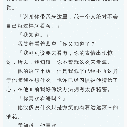
觉。
「谢谢你带我来这里，我一个人绝对不会
自己就这样来看海。」
「我知道。」
我笑着看着蓝空「你又知道了？」
「我刚刚说要去看海，你的表情出现惊
讶，所以，我知道，你不曾就这么来看海。」
他的语气平缓，但是我似乎已经不再讶异
于他懂我在想什么，也许已经习惯被他猜透了
心，在他面前我好像没办法拥有太多秘密。
「你喜欢看海吗？」
他没多说什么只是微笑的看着远远滚来的
浪花。
我知道，他喜欢。