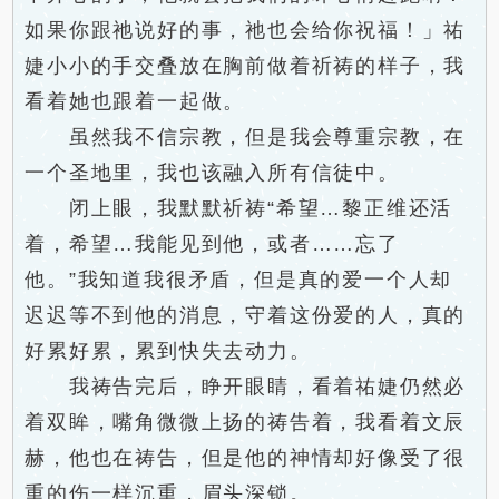
如果你跟祂说好的事，祂也会给你祝福！」祐
婕小小的手交叠放在胸前做着祈祷的样子，我
看着她也跟着一起做。
虽然我不信宗教，但是我会尊重宗教，在
一个圣地里，我也该融入所有信徒中。
闭上眼，我默默祈祷“希望…黎正维还活
着，希望…我能见到他，或者……忘了
他。”我知道我很矛盾，但是真的爱一个人却
迟迟等不到他的消息，守着这份爱的人，真的
好累好累，累到快失去动力。
我祷告完后，睁开眼睛，看着祐婕仍然必
着双眸，嘴角微微上扬的祷告着，我看着文辰
赫，他也在祷告，但是他的神情却好像受了很
重的伤一样沉重，眉头深锁。