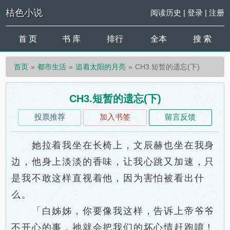
桔色小说
阅读历史
|
登录
|
注册
首 页
书 库
排行
全本
搜 索
首页
都市生活
追着太阳的月亮
CH3.短暂的遗忘(下)
CH3.短暂的遗忘(下)
投票推荐
加入书签
留言反馈
她拉着我坐在长椅上，文辰赫也坐在我身
边，他身上淡淡的香味，让我心跳又加速，只
是我不敢这样直视着他，因为害怕被看出什
么。
「白姊姊，你要像我这样，告诉上帝爷爷
不开心的事，祂就会把我们的坏心情赶跑唷！