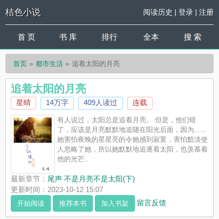
桔色小说
阅读历史
|
登录
|
注册
首 页
书 库
排行
全本
搜 索
首页
都市生活
追着太阳的月亮
追着太阳的月亮
星晴
14万字
409人读过
连载
有人说过，太阳总是追着月亮。 但是，他们错
了，应该是月亮默默地追随在阳光后面，因为......
她害怕夜晚的星星亮的令她感到寂寞，害怕黯淡使
人忽略了她，所以她默默地追逐着太阳，也羡慕着
他的光芒..
最新章节：
尾声 不是月亮不是太阳(下)
更新时间：2023-10-12 15:07
留言反馈
开始阅读
推荐本书
加入书架