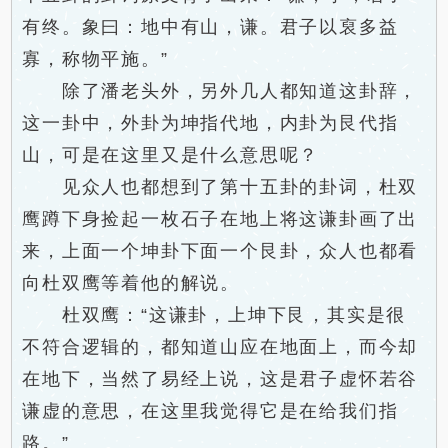
有终。象曰：地中有山，谦。君子以裒多益
寡，称物平施。”
除了潘老头外，另外几人都知道这卦辞，
这一卦中，外卦为坤指代地，内卦为艮代指
山，可是在这里又是什么意思呢？
见众人也都想到了第十五卦的卦词，杜双
鹰蹲下身捡起一枚石子在地上将这谦卦画了出
来，上面一个坤卦下面一个艮卦，众人也都看
向杜双鹰等着他的解说。
杜双鹰：“这谦卦，上坤下艮，其实是很
不符合逻辑的，都知道山应在地面上，而今却
在地下，当然了易经上说，这是君子虚怀若谷
谦虚的意思，在这里我觉得它是在给我们指
路。”