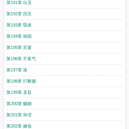
第191章 出丑
第192章 回京
第193章 昏迷
第194章 病因
第195章 宫宴
第196章 不客气
第197章 滚
第198章 打断腿
第199章 圣旨
第200章 赐婚
第201章 孙滢
第202章 嫁妆