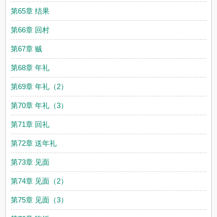
第65章 结果
第66章 回村
第67章 贼
第68章 年礼
第69章 年礼（2）
第70章 年礼（3）
第71章 回礼
第72章 送年礼
第73章 见面
第74章 见面（2）
第75章 见面（3）