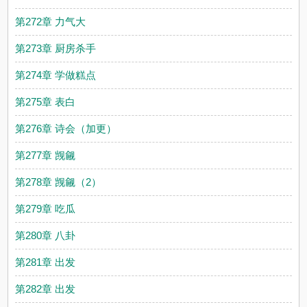
第272章 力气大
第273章 厨房杀手
第274章 学做糕点
第275章 表白
第276章 诗会（加更）
第277章 觊觎
第278章 觊觎（2）
第279章 吃瓜
第280章 八卦
第281章 出发
第282章 出发