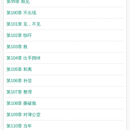
第99章 相见
第100章 不出现
第101章 见，不见
第102章 惊吓
第103章 救
第104章 出手阔绰
第105章 和离
第106章 补尝
第107章 整理
第108章 撕破脸
第109章 对簿公堂
第110章 当年