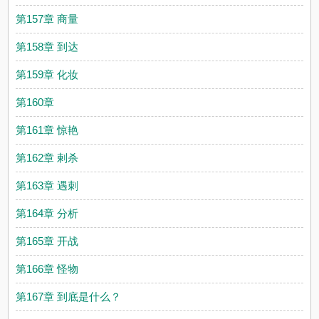
第157章 商量
第158章 到达
第159章 化妆
第160章
第161章 惊艳
第162章 剌杀
第163章 遇刺
第164章 分析
第165章 开战
第166章 怪物
第167章 到底是什么？