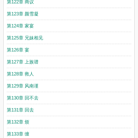
第122章 商议
第123章 颜雪凝
第124章 家宴
第125章 兄妹相见
第126章 宴
第127章 上族谱
第128章 救人
第129章 风南谨
第130章 回不去
第131章 回去
第132章 烦
第133章 缠