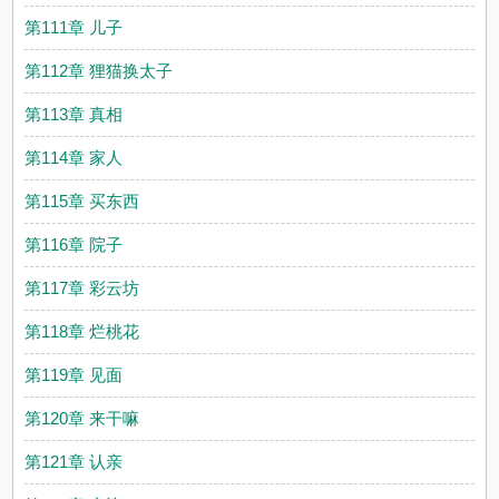
第111章 儿子
第112章 狸猫换太子
第113章 真相
第114章 家人
第115章 买东西
第116章 院子
第117章 彩云坊
第118章 烂桃花
第119章 见面
第120章 来干嘛
第121章 认亲