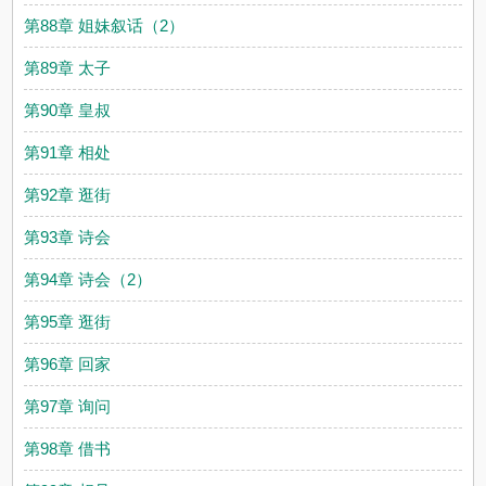
第88章 姐妹叙话（2）
第89章 太子
第90章 皇叔
第91章 相处
第92章 逛街
第93章 诗会
第94章 诗会（2）
第95章 逛街
第96章 回家
第97章 询问
第98章 借书