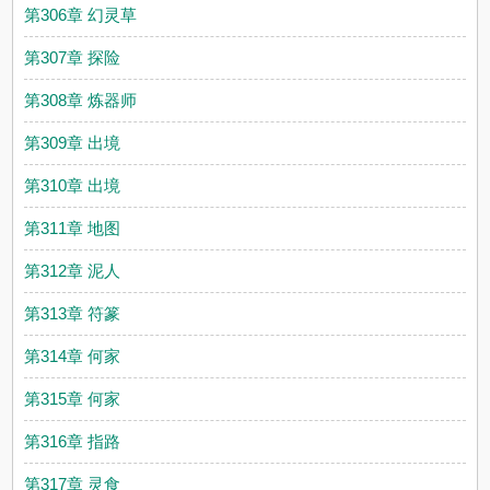
第306章 幻灵草
第307章 探险
第308章 炼器师
第309章 出境
第310章 出境
第311章 地图
第312章 泥人
第313章 符篆
第314章 何家
第315章 何家
第316章 指路
第317章 灵食