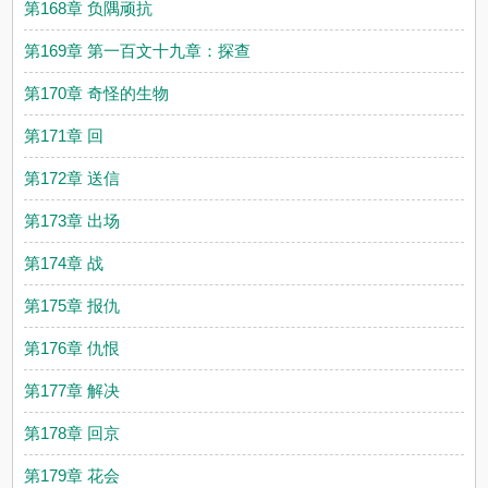
第168章 负隅顽抗
第169章 第一百文十九章：探查
第170章 奇怪的生物
第171章 回
第172章 送信
第173章 出场
第174章 战
第175章 报仇
第176章 仇恨
第177章 解决
第178章 回京
第179章 花会