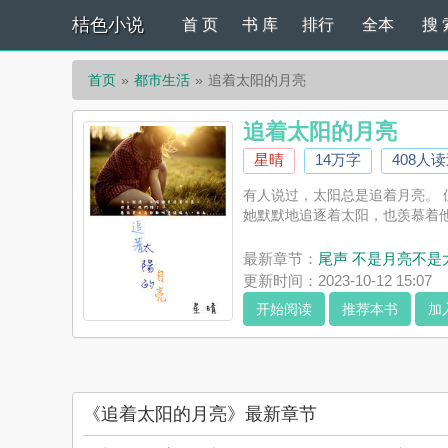
桔色小说
首 页
书 库
排行
全本
搜 
首页
都市生活
追着太阳的月亮
追着太阳的月亮
星晴
14万字
408人
有人说过，太阳总是追着月亮。 
她默默地追逐着太阳，也羡慕着他
最新章节：
尾声 不是月亮不是太
更新时间：2023-10-12 15:07
开始阅读
推荐本书
加
《追着太阳的月亮》最新章节