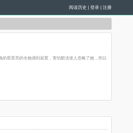
阅读历史
|
登录
|
注册
怕夜晚的星星亮的令她感到寂寞，害怕黯淡使人忽略了她，所以