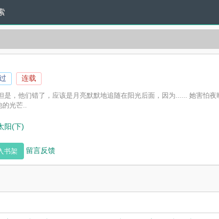
索
读过
连载
但是，他们错了，应该是月亮默默地追随在阳光后面，因为...... 她害
的光芒..
阳(下)
留言反馈
入书架